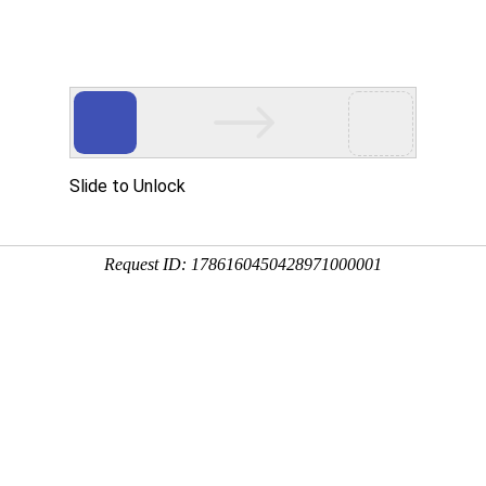
电器销售中心
展示
新闻中心
产品知识
服务条款
营销网络
简介
井电器销售中心座落在杭州天堂经济开发区，是一家
、销售、服务为一体的制造企业。公司目前主要针空
处理研制生产工业除湿机、工业除湿器、转轮工业除
工业加湿机、工业加湿器、除湿设备、加湿设备。公
全套生产流水线，生产设备，测试设备，具有年产二
的生产能力。产品齐全、品种繁多供用户选择，产品